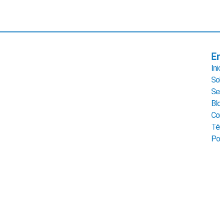
E
Ini
So
Se
Bl
Co
Té
Po