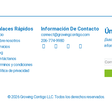
nlaces Rápidos
Información De Contacto
Ún
cio
connect@growingcontigo.com
¡Sus
bre nosotros
206-774-9980
F
T
L
I
info
rvicios
a
w
i
n
og
c
i
n
s
ntáctanos
e
t
k
t
rminos y condiciones
b
t
e
a
lítica de privacidad
o
e
d
g
o
r
i
r
k
n
a
-
-
m
f
i
© 2026 Growing Contigo LLC. Todos los derechos reservados.
n
English
(
Inglés
)
Español